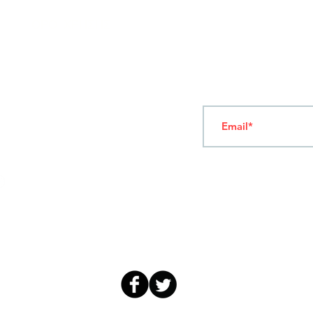
ΟΡΟΙ ΧΡΗΣΗΣ
Ν
ΑΠΟΛΕΟΝΤΟΣ ΖΕΡΒΑ 47,
43200 ΠΑΛΑΜΑΣ-ΚΑΡΔΙΤΣΑΣ
ΘΕΣΣΑΛΙΑ, ΕΛΛΑΔΑ
Γραφτείτε στο Newsl
TEL: +30 2444023491 (09:00-18:00)
FAX: +30 2444022857
ΔΕΥΤΕΡΑ-ΠΑΡΑΣΚΕΥΗ
(09:00-18:00)