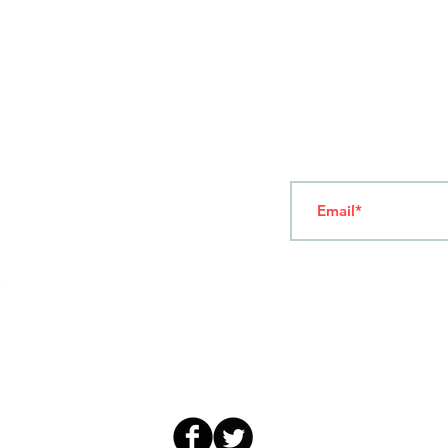
ΟΡΟΙ ΧΡΗΣΗΣ
Ν
ΑΠΟΛΕΟΝΤΟΣ ΖΕΡΒΑ 47,
43200 ΠΑΛΑΜΑΣ-ΚΑΡΔΙΤΣΑΣ
ΘΕΣΣΑΛΙΑ, ΕΛΛΑΔΑ
Γραφτείτε στο Newsl
TEL: +30 2444023491 (09:00-18:00)
FAX: +30 2444022857
ΔΕΥΤΕΡΑ-ΠΑΡΑΣΚΕΥΗ
(09:00-18:00)