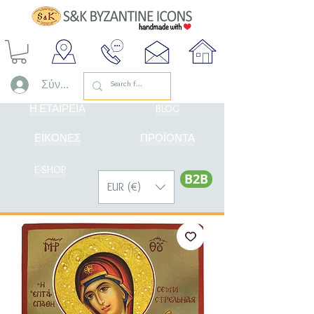
Σύνδεση
Η ΕΤΑΙΡΕΙΑ
BLOG
ΕΙΚΟΝΕΣ
ΠΡΟΪΟΝΤΑ
E-SHOP
Β2Β
EUR (€)