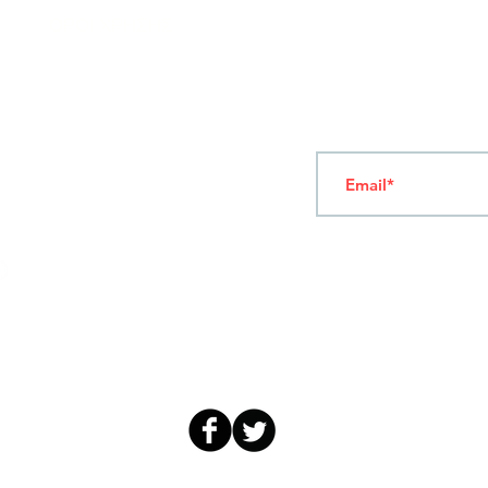
ΟΡΟΙ ΧΡΗΣΗΣ
Ν
ΑΠΟΛΕΟΝΤΟΣ ΖΕΡΒΑ 47,
43200 ΠΑΛΑΜΑΣ-ΚΑΡΔΙΤΣΑΣ
ΘΕΣΣΑΛΙΑ, ΕΛΛΑΔΑ
Γραφτείτε στο Newsl
TEL: +30 2444023491 (09:00-18:00)
FAX: +30 2444022857
ΔΕΥΤΕΡΑ-ΠΑΡΑΣΚΕΥΗ
(09:00-18:00)
info@sandk.gr