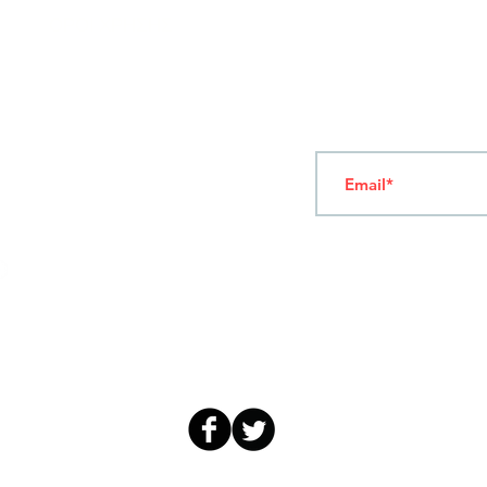
ΟΡΟΙ ΧΡΗΣΗΣ
Ν
ΑΠΟΛΕΟΝΤΟΣ ΖΕΡΒΑ 47,
43200 ΠΑΛΑΜΑΣ-ΚΑΡΔΙΤΣΑΣ
ΘΕΣΣΑΛΙΑ, ΕΛΛΑΔΑ
Γραφτείτε στο Newsl
TEL: +30 2444023491 (09:00-18:00)
FAX: +30 2444022857
ΔΕΥΤΕΡΑ-ΠΑΡΑΣΚΕΥΗ
(09:00-18:00)
info@sandk.gr