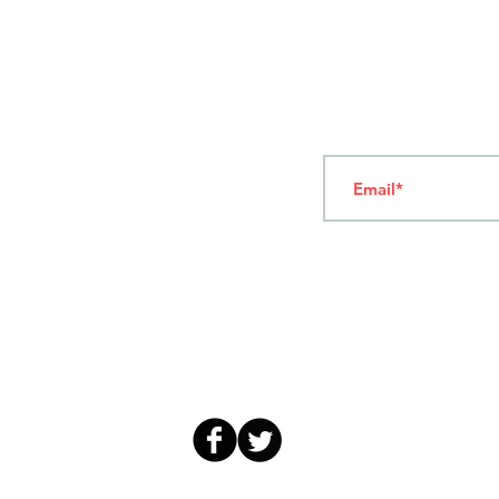
ΟΡΟΙ ΧΡΗΣΗΣ
Ν
ΑΠΟΛΕΟΝΤΟΣ ΖΕΡΒΑ 47,
43200 ΠΑΛΑΜΑΣ-ΚΑΡΔΙΤΣΑΣ
ΘΕΣΣΑΛΙΑ, ΕΛΛΑΔΑ
Γραφτείτε στο Newsl
TEL: +30 2444023491 (09:00-18:00)
FAX: +30 2444022857
ΔΕΥΤΕΡΑ-ΠΑΡΑΣΚΕΥΗ
(09:00-18:00)
info@sandk.gr