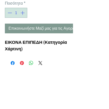
Ποσότητα
*
Επικοινωνήστε Μαζί μας για τις Αγορές σας
ΕΙΚΟΝΑ ΕΠΙΠΕΔΗ
(Κατηγορία
Χάρτινη)
Η ΕΤΑΙΡΕΙΑ
ΟΡΟΙ ΧΡΗΣΗΣ
ΕΙΚΟΝΕΣ
Ν
ΑΠΟΛΕΟΝΤΟΣ ΖΕΡΒΑ 47,
43200 ΠΑΛΑΜΑΣ-ΚΑΡΔΙΤΣΑΣ
ΘΕΣΣΑΛΙΑ, ΕΛΛΑΔΑ
ΠΡΟΪΟΝΤΑ
TEL:
+30 2444023491
BLOG
(09
:00-18:00)
E-SHOP
FAX:
+30 2444022857