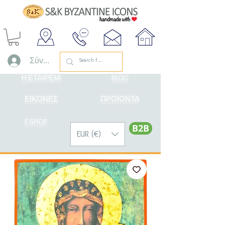
Σύνδεση
Η ΕΤΑΙΡΕΙΑ
BLOG
ΕΙΚΟΝΕΣ
ΠΡΟΪΟΝΤΑ
E-SHOP
Β2Β
EUR (€)