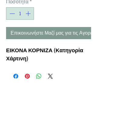
Ποσότητα
*
Επικοινωνήστε Μαζί μας για τις Αγορές σας
ΕΙΚΟΝΑ ΚΟΡΝΙΖΑ (Κατηγορία
Χάρτινη)
Η ΕΤΑΙΡΕΙΑ
ΟΡΟΙ ΧΡΗΣΗΣ
ΕΙΚΟΝΕΣ
Ν
ΑΠΟΛΕΟΝΤΟΣ ΖΕΡΒΑ 47,
43200 ΠΑΛΑΜΑΣ-ΚΑΡΔΙΤΣΑΣ
ΘΕΣΣΑΛΙΑ, ΕΛΛΑΔΑ
ΠΡΟΪΟΝΤΑ
TEL:
+30 2444023491
BLOG
(09
:00-18:00)
E-SHOP
FAX:
+30 2444022857