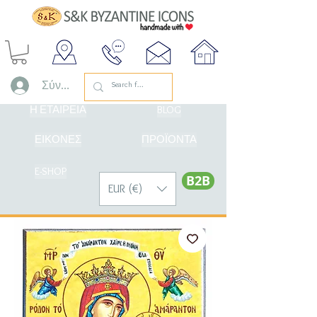
Σύνδεση
Η ΕΤΑΙΡΕΙΑ
BLOG
ΕΙΚΟΝΕΣ
ΠΡΟΪΟΝΤΑ
E-SHOP
Β2Β
EUR (€)