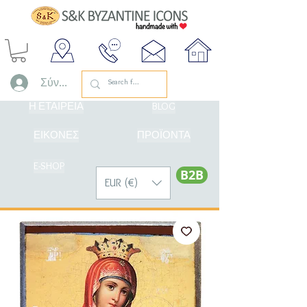
Σύνδεση
Η ΕΤΑΙΡΕΙΑ
BLOG
ΕΙΚΟΝΕΣ
ΠΡΟΪΟΝΤΑ
E-SHOP
Β2Β
EUR (€)