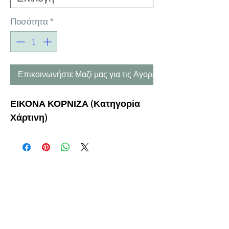
Ποσότητα
*
Επικοινωνήστε Μαζί μας για τις Αγορές σας
ΕΙΚΟΝΑ ΚΟΡΝΙΖΑ (Κατηγορία
Χάρτινη)
Η ΕΤΑΙΡΕΙΑ
ΟΡΟΙ ΧΡΗΣΗΣ
ΕΙΚΟΝΕΣ
Ν
ΑΠΟΛΕΟΝΤΟΣ ΖΕΡΒΑ 47,
43200 ΠΑΛΑΜΑΣ-ΚΑΡΔΙΤΣΑΣ
ΘΕΣΣΑΛΙΑ, ΕΛΛΑΔΑ
ΠΡΟΪΟΝΤΑ
TEL:
+30 2444023491
BLOG
(09
:00-18:00)