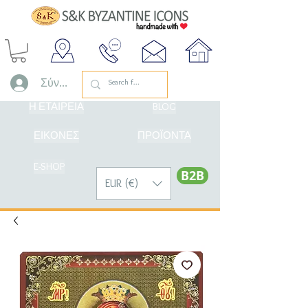
Σύνδεση
Η ΕΤΑΙΡΕΙΑ
BLOG
ΕΙΚΟΝΕΣ
ΠΡΟΪΟΝΤΑ
E-SHOP
Β2Β
EUR (€)