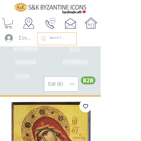
Σύνδεση
Η ΕΤΑΙΡΕΙΑ
BLOG
ΕΙΚΟΝΕΣ
ΠΡΟΪΟΝΤΑ
E-SHOP
Β2Β
EUR (€)