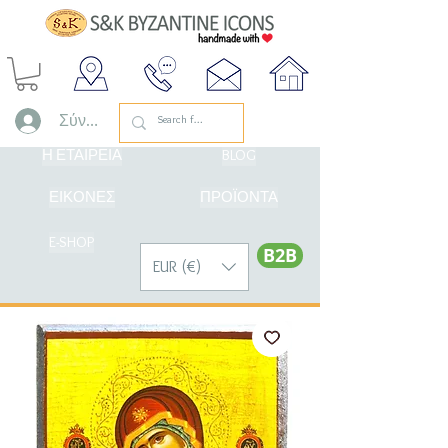
Σύνδεση
Η ΕΤΑΙΡΕΙΑ
BLOG
ΕΙΚΟΝΕΣ
ΠΡΟΪΟΝΤΑ
E-SHOP
Β2Β
EUR (€)