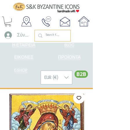
Σύνδεση
Η ΕΤΑΙΡΕΙΑ
BLOG
ΕΙΚΟΝΕΣ
ΠΡΟΪΟΝΤΑ
E-SHOP
Β2Β
EUR (€)