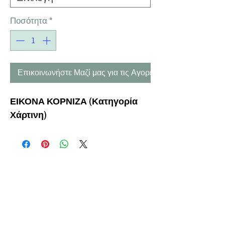
Ποσότητα
*
Επικοινωνήστε Μαζί μας για τις Αγορές σας
ΕΙΚΟΝΑ ΚΟΡΝΙΖΑ (Κατηγορία
Χάρτινη)
Η ΕΤΑΙΡΕΙΑ
ΟΡΟΙ ΧΡΗΣΗΣ
ΕΙΚΟΝΕΣ
Ν
ΑΠΟΛΕΟΝΤΟΣ ΖΕΡΒΑ 47,
43200 ΠΑΛΑΜΑΣ-ΚΑΡΔΙΤΣΑΣ
ΘΕΣΣΑΛΙΑ, ΕΛΛΑΔΑ
ΠΡΟΪΟΝΤΑ
TEL:
+30 2444023491
BLOG
(09
:00-18:00)