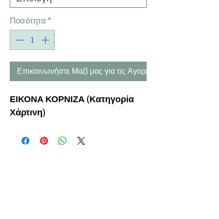
Ποσότητα
*
Επικοινωνήστε Μαζί μας για τις Αγορές σας
ΕΙΚΟΝΑ ΚΟΡΝΙΖΑ (Κατηγορία
Χάρτινη)
Η ΕΤΑΙΡΕΙΑ
ΟΡΟΙ ΧΡΗΣΗΣ
ΕΙΚΟΝΕΣ
Ν
ΑΠΟΛΕΟΝΤΟΣ ΖΕΡΒΑ 47,
43200 ΠΑΛΑΜΑΣ-ΚΑΡΔΙΤΣΑΣ
ΘΕΣΣΑΛΙΑ, ΕΛΛΑΔΑ
ΠΡΟΪΟΝΤΑ
TEL:
+30 2444023491
BLOG
(09
:00-18:00)