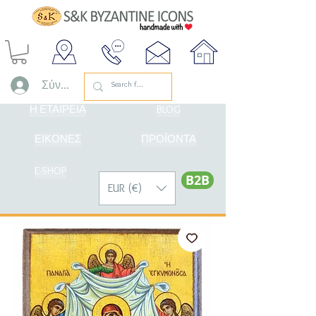
Σύνδεση
Η ΕΤΑΙΡΕΙΑ
BLOG
ΕΙΚΟΝΕΣ
ΠΡΟΪΟΝΤΑ
E-SHOP
Β2Β
EUR (€)