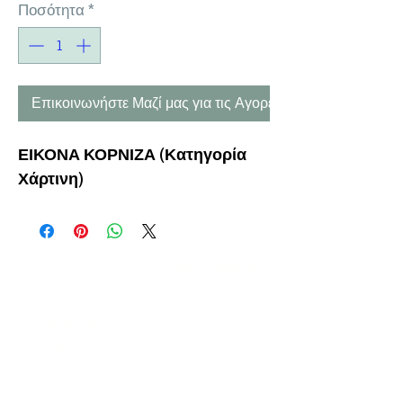
Ποσότητα
*
Επικοινωνήστε Μαζί μας για τις Αγορές σας
ΕΙΚΟΝΑ ΚΟΡΝΙΖΑ (Κατηγορία
Χάρτινη)
Η ΕΤΑΙΡΕΙΑ
ΟΡΟΙ ΧΡΗΣΗΣ
ΕΙΚΟΝΕΣ
Ν
ΑΠΟΛΕΟΝΤΟΣ ΖΕΡΒΑ 47,
43200 ΠΑΛΑΜΑΣ-ΚΑΡΔΙΤΣΑΣ
ΘΕΣΣΑΛΙΑ, ΕΛΛΑΔΑ
ΠΡΟΪΟΝΤΑ
TEL:
+30 2444023491
BLOG
(09
:00-18:00)
E-SHOP
FAX:
+30 2444022857