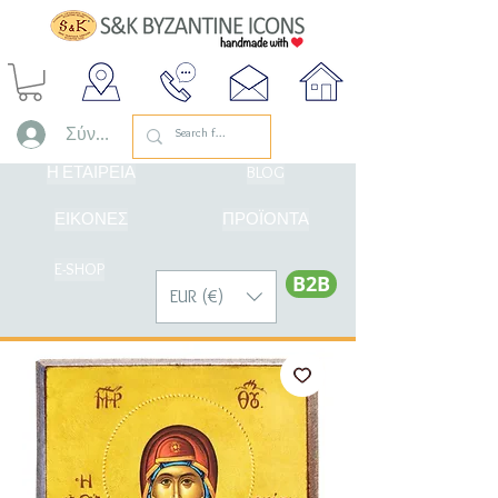
Σύνδεση
Η ΕΤΑΙΡΕΙΑ
BLOG
ΕΙΚΟΝΕΣ
ΠΡΟΪΟΝΤΑ
E-SHOP
Β2Β
EUR (€)