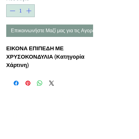
Επικοινωνήστε Μαζί μας για τις Αγορές σας
ΕΙΚΟΝΑ ΕΠΙΠΕΔΗ
ΜΕ
ΧΡΥΣΟΚΟΝΔΥΛΙΑ (Κατηγορία
Χάρτινη)
Η ΕΤΑΙΡΕΙΑ
ΟΡΟΙ ΧΡΗΣΗΣ
ΕΙΚΟΝΕΣ
Ν
ΑΠΟΛΕΟΝΤΟΣ ΖΕΡΒΑ 47,
43200 ΠΑΛΑΜΑΣ-ΚΑΡΔΙΤΣΑΣ
ΘΕΣΣΑΛΙΑ, ΕΛΛΑΔΑ
ΠΡΟΪΟΝΤΑ
TEL:
+30 2444023491
BLOG
(09
:00-18:00)
E-SHOP
FAX:
+30 2444022857