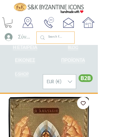
Σύνδεση
Η ΕΤΑΙΡΕΙΑ
BLOG
ΕΙΚΟΝΕΣ
ΠΡΟΪΟΝΤΑ
E-SHOP
Β2Β
EUR (€)