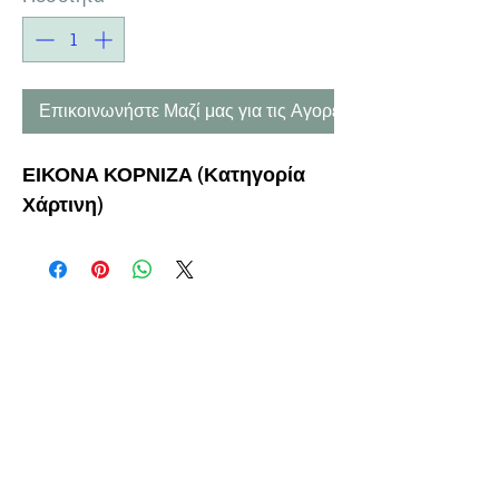
Επικοινωνήστε Μαζί μας για τις Αγορές σας
ΕΙΚΟΝΑ ΚΟΡΝΙΖΑ (Κατηγορία
Χάρτινη)
Η ΕΤΑΙΡΕΙΑ
ΟΡΟΙ ΧΡΗΣΗΣ
ΕΙΚΟΝΕΣ
Ν
ΑΠΟΛΕΟΝΤΟΣ ΖΕΡΒΑ 47,
43200 ΠΑΛΑΜΑΣ-ΚΑΡΔΙΤΣΑΣ
ΘΕΣΣΑΛΙΑ, ΕΛΛΑΔΑ
ΠΡΟΪΟΝΤΑ
TEL:
+30 2444023491
BLOG
(09
:00-18:00)
E-SHOP
FAX:
+30 2444022857