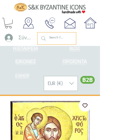
Σύνδεση
Η ΕΤΑΙΡΕΙΑ
BLOG
ΕΙΚΟΝΕΣ
ΠΡΟΪΟΝΤΑ
E-SHOP
Β2Β
EUR (€)