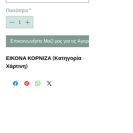
Ποσότητα
*
Επικοινωνήστε Μαζί μας για τις Αγορές σας
ΕΙΚΟΝΑ ΚΟΡΝΙΖΑ (Κατηγορία
Χάρτινη)
Η ΕΤΑΙΡΕΙΑ
ΟΡΟΙ ΧΡΗΣΗΣ
ΕΙΚΟΝΕΣ
Ν
ΑΠΟΛΕΟΝΤΟΣ ΖΕΡΒΑ 47,
43200 ΠΑΛΑΜΑΣ-ΚΑΡΔΙΤΣΑΣ
ΘΕΣΣΑΛΙΑ, ΕΛΛΑΔΑ
ΠΡΟΪΟΝΤΑ
TEL:
+30 2444023491
BLOG
(09
:00-18:00)