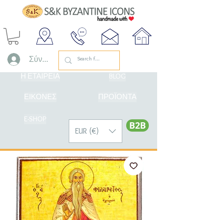
Σύνδεση
Η ΕΤΑΙΡΕΙΑ
BLOG
ΕΙΚΟΝΕΣ
ΠΡΟΪΟΝΤΑ
E-SHOP
Β2Β
EUR (€)