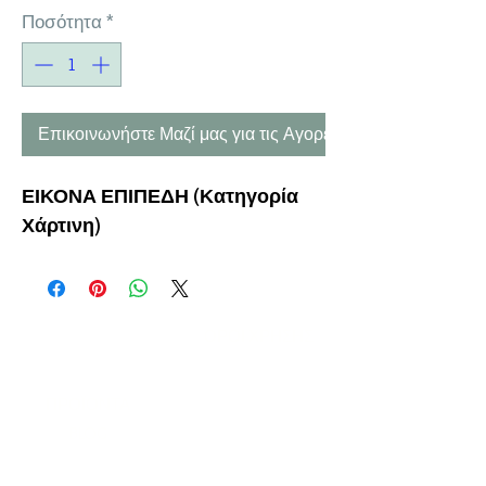
Ποσότητα
*
Επικοινωνήστε Μαζί μας για τις Αγορές σας
ΕΙΚΟΝΑ ΕΠΙΠΕΔΗ
(Κατηγορία
Χάρτινη)
Η ΕΤΑΙΡΕΙΑ
ΟΡΟΙ ΧΡΗΣΗΣ
ΕΙΚΟΝΕΣ
Ν
ΑΠΟΛΕΟΝΤΟΣ ΖΕΡΒΑ 47,
43200 ΠΑΛΑΜΑΣ-ΚΑΡΔΙΤΣΑΣ
ΘΕΣΣΑΛΙΑ, ΕΛΛΑΔΑ
ΠΡΟΪΟΝΤΑ
TEL:
+30 2444023491
BLOG
(09
:00-18:00)
E-SHOP
FAX:
+30 2444022857