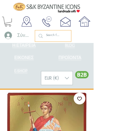
Σύνδεση
Η ΕΤΑΙΡΕΙΑ
BLOG
ΕΙΚΟΝΕΣ
ΠΡΟΪΟΝΤΑ
E-SHOP
Β2Β
EUR (€)