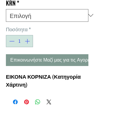
KRN
*
Ποσότητα
*
Επικοινωνήστε Μαζί μας για τις Αγορές σας
ΕΙΚΟΝΑ ΚΟΡΝΙΖΑ (Κατηγορία
Χάρτινη)
Η ΕΤΑΙΡΕΙΑ
ΟΡΟΙ ΧΡΗΣΗΣ
ΕΙΚΟΝΕΣ
Ν
ΑΠΟΛΕΟΝΤΟΣ ΖΕΡΒΑ 47,
43200 ΠΑΛΑΜΑΣ-ΚΑΡΔΙΤΣΑΣ
ΘΕΣΣΑΛΙΑ, ΕΛΛΑΔΑ