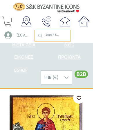
Σύνδεση
Η ΕΤΑΙΡΕΙΑ
BLOG
ΕΙΚΟΝΕΣ
ΠΡΟΪΟΝΤΑ
E-SHOP
Β2Β
EUR (€)