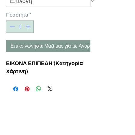
Ποσότητα
*
Επικοινωνήστε Μαζί μας για τις Αγορές σας
ΕΙΚΟΝΑ ΕΠΙΠΕΔΗ
(Κατηγορία
Χάρτινη)
Η ΕΤΑΙΡΕΙΑ
ΟΡΟΙ ΧΡΗΣΗΣ
ΕΙΚΟΝΕΣ
Ν
ΑΠΟΛΕΟΝΤΟΣ ΖΕΡΒΑ 47,
43200 ΠΑΛΑΜΑΣ-ΚΑΡΔΙΤΣΑΣ
ΘΕΣΣΑΛΙΑ, ΕΛΛΑΔΑ
ΠΡΟΪΟΝΤΑ
TEL:
+30 2444023491
BLOG
(09
:00-18:00)