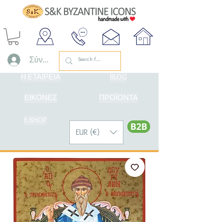
Σύνδεση
Η ΕΤΑΙΡΕΙΑ
BLOG
ΕΙΚΟΝΕΣ
ΠΡΟΪΟΝΤΑ
E-SHOP
Β2Β
EUR (€)