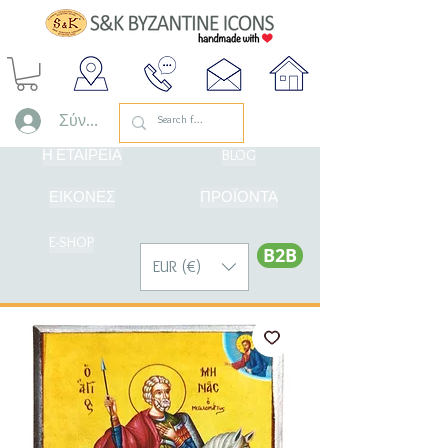
Σύνδεση
Η ΕΤΑΙΡΕΙΑ
BLOG
ΕΙΚΟΝΕΣ
ΠΡΟΪΟΝΤΑ
E-SHOP
Β2Β
EUR (€)