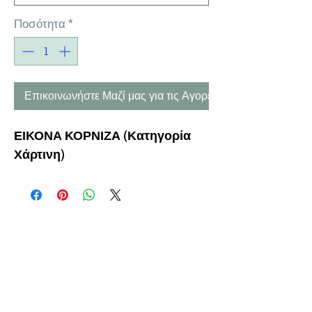
Ποσότητα
*
Επικοινωνήστε Μαζί μας για τις Αγορές σας
ΕΙΚΟΝΑ ΚΟΡΝΙΖΑ (Κατηγορία
Χάρτινη)
Η ΕΤΑΙΡΕΙΑ
ΟΡΟΙ ΧΡΗΣΗΣ
ΕΙΚΟΝΕΣ
Ν
ΑΠΟΛΕΟΝΤΟΣ ΖΕΡΒΑ 47,
43200 ΠΑΛΑΜΑΣ-ΚΑΡΔΙΤΣΑΣ
ΘΕΣΣΑΛΙΑ, ΕΛΛΑΔΑ
ΠΡΟΪΟΝΤΑ
TEL:
+30 2444023491
BLOG
(09
:00-18:00)