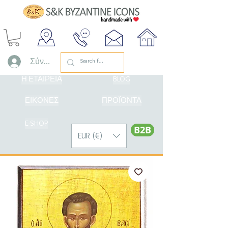
Σύνδεση
Η ΕΤΑΙΡΕΙΑ
BLOG
ΕΙΚΟΝΕΣ
ΠΡΟΪΟΝΤΑ
E-SHOP
Β2Β
EUR (€)