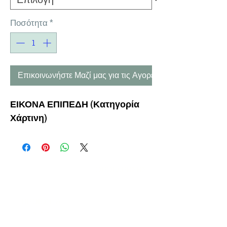
Ποσότητα
*
Επικοινωνήστε Μαζί μας για τις Αγορές σας
ΕΙΚΟΝΑ ΕΠΙΠΕΔΗ
(Κατηγορία
Χάρτινη)
Η ΕΤΑΙΡΕΙΑ
ΟΡΟΙ ΧΡΗΣΗΣ
ΕΙΚΟΝΕΣ
Ν
ΑΠΟΛΕΟΝΤΟΣ ΖΕΡΒΑ 47,
43200 ΠΑΛΑΜΑΣ-ΚΑΡΔΙΤΣΑΣ
ΘΕΣΣΑΛΙΑ, ΕΛΛΑΔΑ
ΠΡΟΪΟΝΤΑ
TEL:
+30 2444023491
BLOG
(09
:00-18:00)