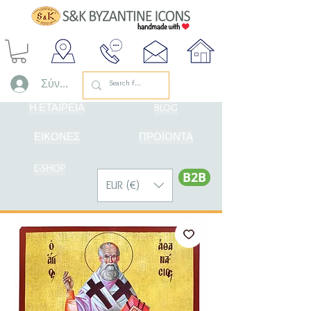
Σύνδεση
Η ΕΤΑΙΡΕΙΑ
BLOG
ΕΙΚΟΝΕΣ
ΠΡΟΪΟΝΤΑ
E-SHOP
Β2Β
EUR (€)