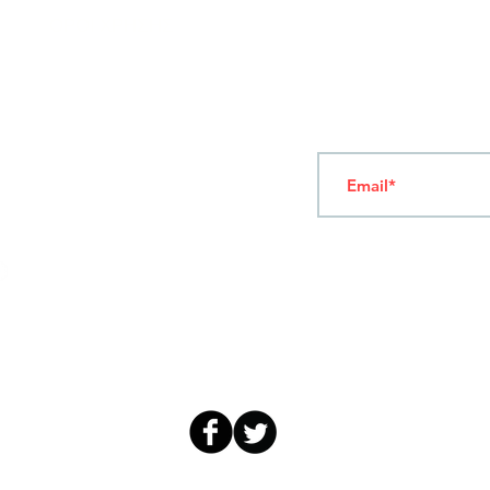
ΟΡΟΙ ΧΡΗΣΗΣ
Ν
ΑΠΟΛΕΟΝΤΟΣ ΖΕΡΒΑ 47,
43200 ΠΑΛΑΜΑΣ-ΚΑΡΔΙΤΣΑΣ
ΘΕΣΣΑΛΙΑ, ΕΛΛΑΔΑ
Γραφτείτε στο Newsl
TEL: +30 2444023491 (09:00-18:00)
FAX: +30 2444022857
ΔΕΥΤΕΡΑ-ΠΑΡΑΣΚΕΥΗ
(09:00-18:00)
info@sandk.gr