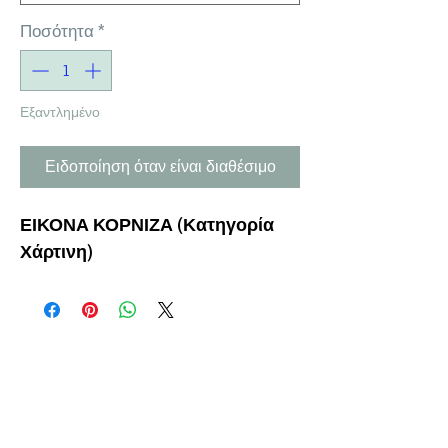
Ποσότητα
*
Εξαντλημένο
Ειδοποίηση όταν είναι διαθέσιμο
ΕΙΚΟΝΑ ΚΟΡΝΙΖΑ (Κατηγορία
Χάρτινη)
Η ΕΤΑΙΡΕΙΑ
ΟΡΟΙ ΧΡΗΣΗΣ
ΕΙΚΟΝΕΣ
Ν
ΑΠΟΛΕΟΝΤΟΣ ΖΕΡΒΑ 47,
43200 ΠΑΛΑΜΑΣ-ΚΑΡΔΙΤΣΑΣ
ΘΕΣΣΑΛΙΑ, ΕΛΛΑΔΑ
ΠΡΟΪΟΝΤΑ
TEL:
+30 2444023491
BLOG