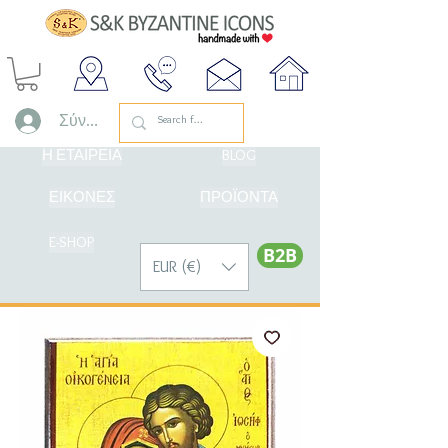
Σύνδεση
Η ΕΤΑΙΡΕΙΑ
BLOG
ΕΙΚΟΝΕΣ
ΠΡΟΪΟΝΤΑ
E-SHOP
Β2Β
EUR (€)