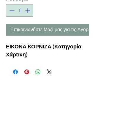
Επικοινωνήστε Μαζί μας για τις Αγορές σας
ΕΙΚΟΝΑ ΚΟΡΝΙΖΑ (Κατηγορία
Χάρτινη)
Η ΕΤΑΙΡΕΙΑ
ΟΡΟΙ ΧΡΗΣΗΣ
ΕΙΚΟΝΕΣ
Ν
ΑΠΟΛΕΟΝΤΟΣ ΖΕΡΒΑ 47,
43200 ΠΑΛΑΜΑΣ-ΚΑΡΔΙΤΣΑΣ
ΘΕΣΣΑΛΙΑ, ΕΛΛΑΔΑ
ΠΡΟΪΟΝΤΑ
TEL:
+30 2444023491
BLOG
(09
:00-18:00)
E-SHOP
FAX:
+30 2444022857