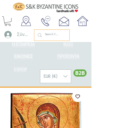
Σύνδεση
Η ΕΤΑΙΡΕΙΑ
BLOG
ΕΙΚΟΝΕΣ
ΠΡΟΪΟΝΤΑ
E-SHOP
Β2Β
EUR (€)