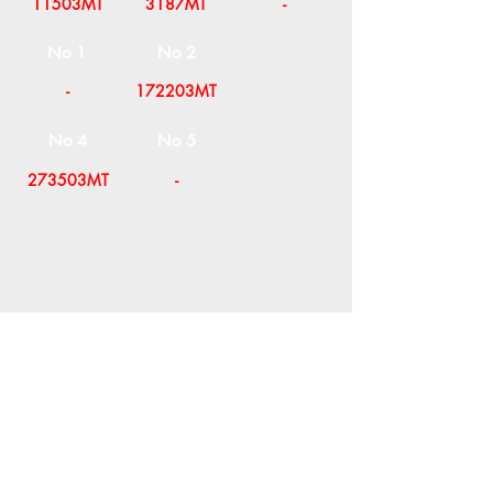
11503MT
3187MT
-
No 1
No 2
-
172203MT
No 4
No 5
273503MT
-
Η ΕΤΑΙΡΕΙΑ
ΟΡΟΙ ΧΡΗΣΗΣ
ΕΙΚΟΝΕΣ
Ν
ΑΠΟΛΕΟΝΤΟΣ ΖΕΡΒΑ 47,
43200 ΠΑΛΑΜΑΣ-ΚΑΡΔΙΤΣΑΣ
ΘΕΣΣΑΛΙΑ, ΕΛΛΑΔΑ
ΠΡΟΪΟΝΤΑ
TEL:
+30 2444023491
BLOG
(09
:00-18:00)
E-SHOP
FAX:
+30 2444022857