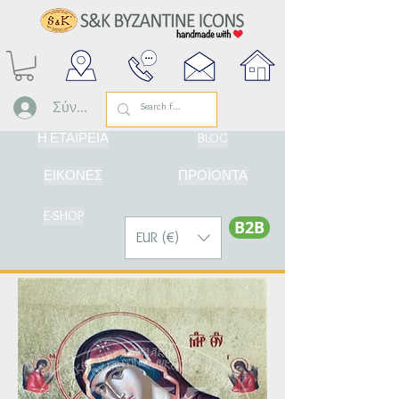
Σύνδεση
Η ΕΤΑΙΡΕΙΑ
BLOG
ΕΙΚΟΝΕΣ
ΠΡΟΪΟΝΤΑ
E-SHOP
Β2Β
EUR (€)