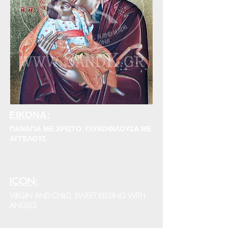
ΕΙΚΟΝΑ:
ΠΑΝΑΓΙΑ ΜΕ ΧΡΙΣΤΟ, ΓΛΥΚΟΦΙΛΟΥΣΑ ΜΕ
ΑΓΓΕΛΟΥΣ
ICON:
VIRGIN AND CHILD, SWEET KISSING WITH
ANGELS