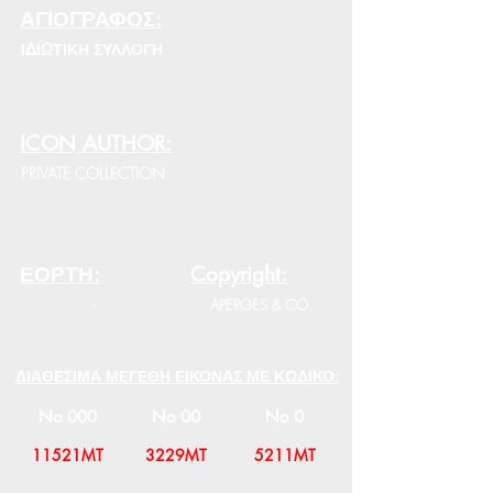
ΑΓΙΟΓΡΑΦΟΣ:
ΙΔΙΩΤΙΚΗ ΣΥΛΛΟΓΗ
ICON AUTHOR:
PRIVATE COLLECTION
ΕΟΡΤΗ:
Copyright:
-
APERGES & CO.
ΔΙΑΘΕΣΙΜΑ ΜΕΓΕΘΗ ΕΙΚΟΝΑΣ ΜΕ ΚΩΔΙΚΟ:
No 000
No 00
No 0
11521MT
3229MT
5211MT