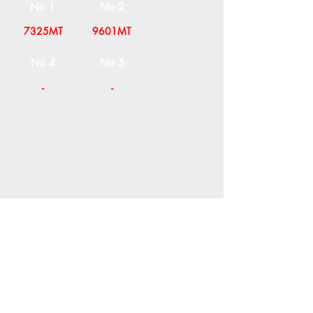
No 1
No 2
7325MT
9601MT
No 4
No 5
-
-
Η ΕΤΑΙΡΕΙΑ
ΟΡΟΙ ΧΡΗΣΗΣ
ΕΙΚΟΝΕΣ
Ν
ΑΠΟΛΕΟΝΤΟΣ ΖΕΡΒΑ 47,
43200 ΠΑΛΑΜΑΣ-ΚΑΡΔΙΤΣΑΣ
ΘΕΣΣΑΛΙΑ, ΕΛΛΑΔΑ
ΠΡΟΪΟΝΤΑ
TEL:
+30 2444023491
BLOG
(09
:00-18:00)
E-SHOP
FAX:
+30 2444022857