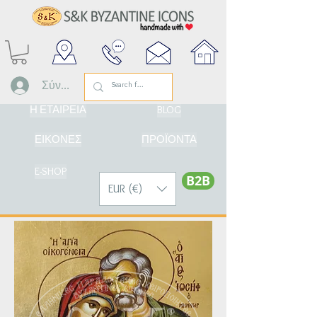
Σύνδεση
Η ΕΤΑΙΡΕΙΑ
BLOG
ΕΙΚΟΝΕΣ
ΠΡΟΪΟΝΤΑ
E-SHOP
Β2Β
EUR (€)