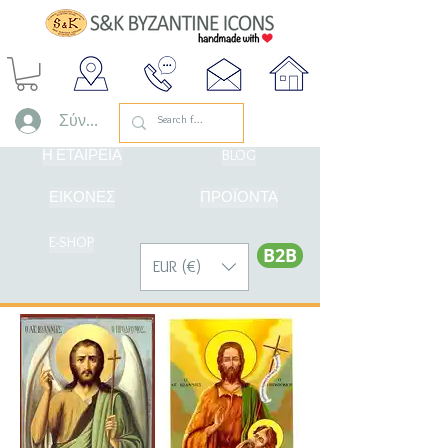
Σύνδεση
Η ΕΤΑΙΡΕΙΑ
BLOG
ΕΙΚΟΝΕΣ
ΠΡΟΪΟΝΤΑ
E-SHOP
Β2Β
EUR (€)