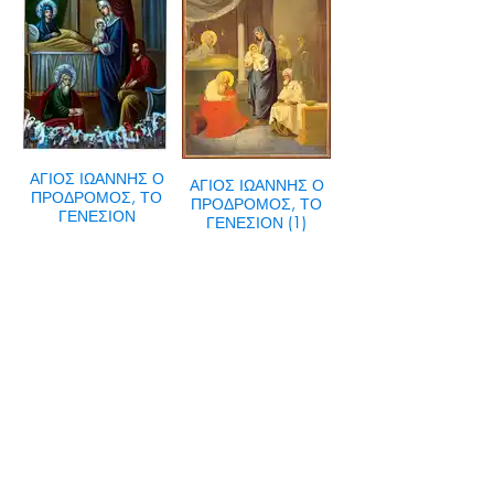
ΑΓΙΟΣ ΙΩΑΝΝΗΣ Ο
ΑΓΙΟΣ ΙΩΑΝΝΗΣ Ο
ΠΡΟΔΡΟΜΟΣ, ΤΟ
ΠΡΟΔΡΟΜΟΣ, ΤΟ
ΓΕΝΕΣΙΟΝ
ΓΕΝΕΣΙΟΝ (1)
Η ΕΤΑΙΡΕΙΑ
ΟΡΟΙ ΧΡΗΣΗΣ
ΕΙΚΟΝΕΣ
Ν
ΑΠΟΛΕΟΝΤΟΣ ΖΕΡΒΑ 47,
43200 ΠΑΛΑΜΑΣ-ΚΑΡΔΙΤΣΑΣ
ΘΕΣΣΑΛΙΑ, ΕΛΛΑΔΑ
ΠΡΟΪΟΝΤΑ
TEL:
+30 2444023491
BLOG
(09
:00-18:00)
E-SHOP
FAX:
+30 2444022857
Ε
ΠΙΣΤΡΟΦΕΣ
ΔΕΥΤΕΡΑ-ΠΑΡΑΣΚΕΥΗ
(09:00-18:00)