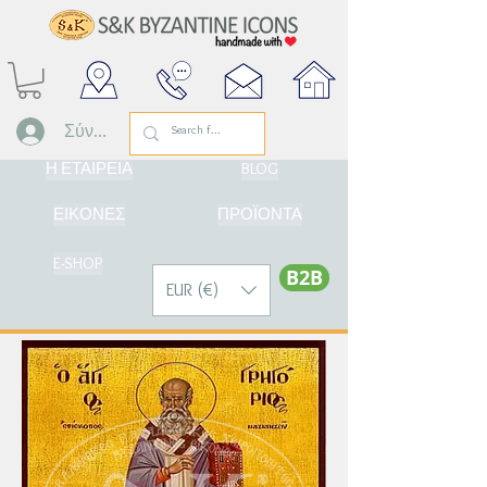
Σύνδεση
Η ΕΤΑΙΡΕΙΑ
BLOG
ΕΙΚΟΝΕΣ
ΠΡΟΪΟΝΤΑ
E-SHOP
Β2Β
EUR (€)