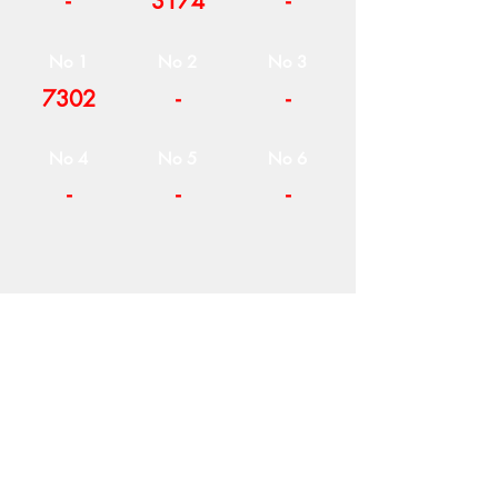
-
3174
-
No 1
No 2
No 3
7302
-
-
No 4
No 5
No 6
-
-
-
Η ΕΤΑΙΡΕΙΑ
ΟΡΟΙ ΧΡΗΣΗΣ
ΕΙΚΟΝΕΣ
Ν
ΑΠΟΛΕΟΝΤΟΣ ΖΕΡΒΑ 47,
43200 ΠΑΛΑΜΑΣ-ΚΑΡΔΙΤΣΑΣ
ΘΕΣΣΑΛΙΑ, ΕΛΛΑΔΑ
ΠΡΟΪΟΝΤΑ
TEL:
+30 2444023491
BLOG
(09
:00-18:00)
E-SHOP
FAX:
+30 2444022857