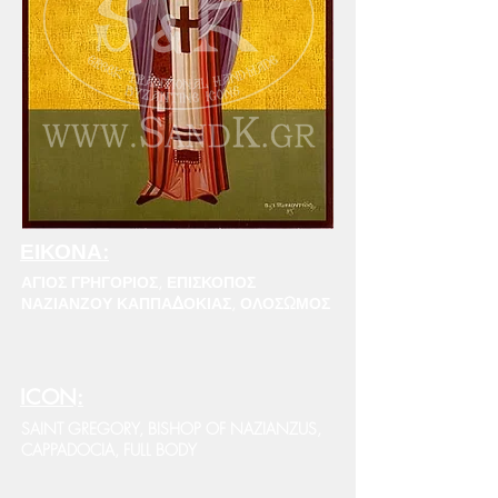
ΕΙΚΟΝΑ:
ΑΓΙΟΣ ΓΡΗΓΟΡΙΟΣ, ΕΠΙΣΚΟΠΟΣ
ΝΑΖΙΑΝΖΟΥ ΚΑΠΠΑΔΟΚΙΑΣ, ΟΛΟΣΩΜΟΣ
ICON:
SAINT GREGORY, BISHOP OF NAZIANZUS,
CAPPADOCIA, FULL BODY