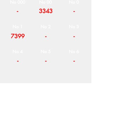
No 000
No 00
No 0
-
3343
-
No 1
No 2
No 3
7399
-
-
No 4
No 5
No 6
-
-
-
Η ΕΤΑΙΡΕΙΑ
ΟΡΟΙ ΧΡΗΣΗΣ
ΕΙΚΟΝΕΣ
Ν
ΑΠΟΛΕΟΝΤΟΣ ΖΕΡΒΑ 47,
43200 ΠΑΛΑΜΑΣ-ΚΑΡΔΙΤΣΑΣ
ΘΕΣΣΑΛΙΑ, ΕΛΛΑΔΑ
ΠΡΟΪΟΝΤΑ
TEL:
+30 2444023491
BLOG
(09
:00-18:00)