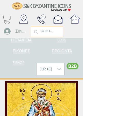
Σύνδεση
Η ΕΤΑΙΡΕΙΑ
BLOG
ΕΙΚΟΝΕΣ
ΠΡΟΪΟΝΤΑ
E-SHOP
Β2Β
EUR (€)