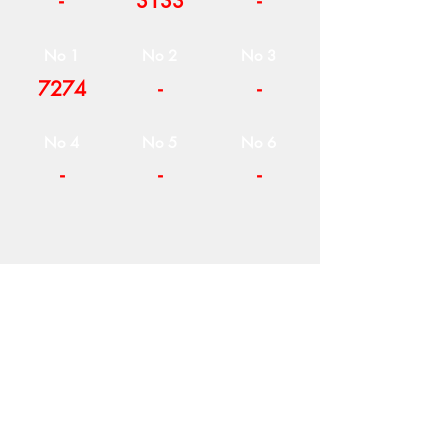
-
3133
-
No 1
No 2
No 3
7274
-
-
No 4
No 5
No 6
-
-
-
Η ΕΤΑΙΡΕΙΑ
ΟΡΟΙ ΧΡΗΣΗΣ
ΕΙΚΟΝΕΣ
Ν
ΑΠΟΛΕΟΝΤΟΣ ΖΕΡΒΑ 47,
43200 ΠΑΛΑΜΑΣ-ΚΑΡΔΙΤΣΑΣ
ΘΕΣΣΑΛΙΑ, ΕΛΛΑΔΑ
ΠΡΟΪΟΝΤΑ
TEL:
+30 2444023491
BLOG
(09
:00-18:00)
E-SHOP
FAX:
+30 2444022857