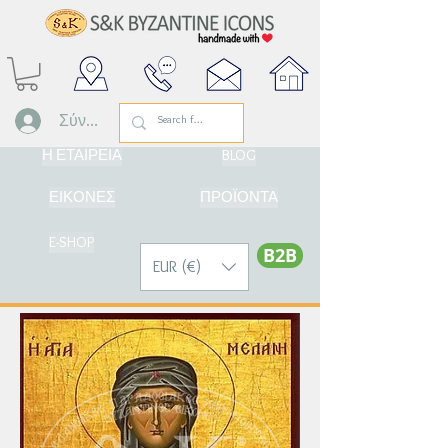
Σύνδεση
Η ΕΤΑΙΡΕΙΑ
BLOG
ΕΙΚΟΝΕΣ
ΠΡΟΪΟΝΤΑ
E-SHOP
Β2Β
EUR (€)