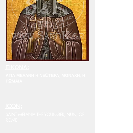
ΕΙΚΟΝΑ:
ΑΓΙΑ ΜΕΛΑΝΗ Η ΝΕΩΤΕΡΑ, ΜΟΝΑΧΗ, Η
ΡΩΜΑΙΑ
ICON:
SAINT MELANIA THE YOUNGER, NUN, OF
ROME