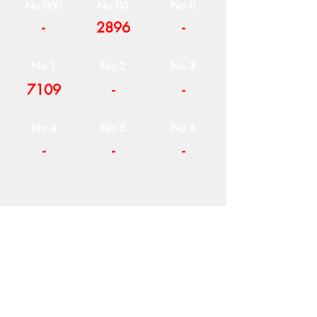
No 000
No 00
No 0
-
2896
-
No 1
No 2
No 3
7109
-
-
No 4
No 5
No 6
-
-
-
Η ΕΤΑΙΡΕΙΑ
ΟΡΟΙ ΧΡΗΣΗΣ
ΕΙΚΟΝΕΣ
Ν
ΑΠΟΛΕΟΝΤΟΣ ΖΕΡΒΑ 47,
43200 ΠΑΛΑΜΑΣ-ΚΑΡΔΙΤΣΑΣ
ΘΕΣΣΑΛΙΑ, ΕΛΛΑΔΑ
ΠΡΟΪΟΝΤΑ
TEL:
+30 2444023491
BLOG
(09
:00-18:00)