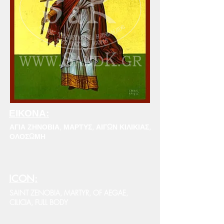
ΕΙΚΟΝΑ:
ΑΓΙΑ ΖΗΝΟΒΙΑ, ΜΑΡΤΥΣ, ΑΙΓΩΝ ΚΙΛΙΚΙΑΣ,
ΟΛΟΣΩΜΗ
ICON:
SAINT ZENOBIA, MARTYR, OF AEGAE,
CILICIA, FULL BODY