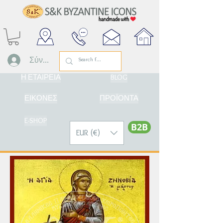
Σύνδεση
Η ΕΤΑΙΡΕΙΑ
BLOG
ΕΙΚΟΝΕΣ
ΠΡΟΪΟΝΤΑ
E-SHOP
Β2Β
EUR (€)