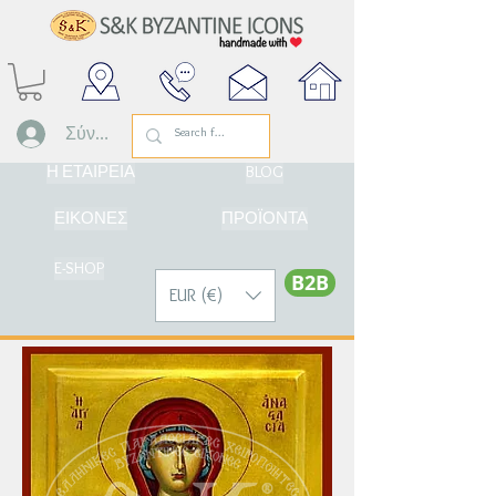
Σύνδεση
Η ΕΤΑΙΡΕΙΑ
BLOG
ΕΙΚΟΝΕΣ
ΠΡΟΪΟΝΤΑ
E-SHOP
Β2Β
EUR (€)