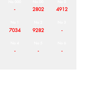
No 000
No 00
No 0
-
2802
4912
No 1
No 2
No 3
7034
9282
-
No 4
No 5
No 6
-
-
-
Η ΕΤΑΙΡΕΙΑ
ΟΡΟΙ ΧΡΗΣΗΣ
ΕΙΚΟΝΕΣ
Ν
ΑΠΟΛΕΟΝΤΟΣ ΖΕΡΒΑ 47,
43200 ΠΑΛΑΜΑΣ-ΚΑΡΔΙΤΣΑΣ
ΘΕΣΣΑΛΙΑ, ΕΛΛΑΔΑ
ΠΡΟΪΟΝΤΑ
TEL:
+30 2444023491
BLOG
(09
:00-18:00)