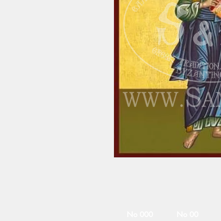
No 000
No 00