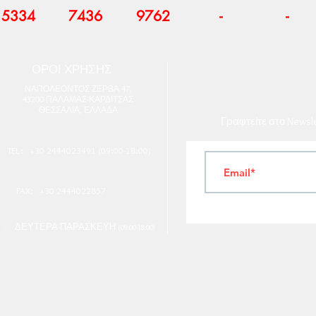
5334
7436
9762
-
-
ΟΡΟΙ ΧΡΗΣΗΣ
Ν
ΑΠΟΛΕΟΝΤΟΣ ΖΕΡΒΑ 47,
43200 ΠΑΛΑΜΑΣ-ΚΑΡΔΙΤΣΑΣ
ΘΕΣΣΑΛΙΑ, ΕΛΛΑΔΑ
Γραφτείτε στο Newsl
TEL: +30 2444023491 (09:00-18:00)
FAX: +30 2444022857
ΔΕΥΤΕΡΑ-ΠΑΡΑΣΚΕΥΗ
(09:00-18:00)