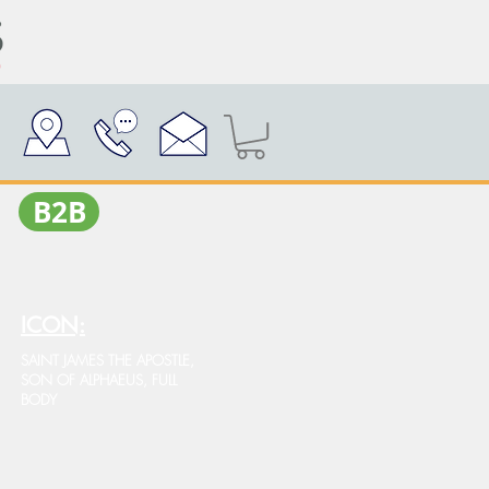
Β2Β
ICON:
SAINT JAMES THE APOSTLE,
SON OF ALPHAEUS, FULL
BODY