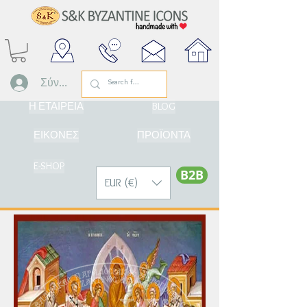
Σύνδεση
Η ΕΤΑΙΡΕΙΑ
BLOG
ΕΙΚΟΝΕΣ
ΠΡΟΪΟΝΤΑ
E-SHOP
Β2Β
EUR (€)