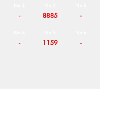
No 1
No 2
No 3
-
8885
-
No 4
No 5
No 6
-
1159
-
Η ΕΤΑΙΡΕΙΑ
ΟΡΟΙ ΧΡΗΣΗΣ
ΕΙΚΟΝΕΣ
Ν
ΑΠΟΛΕΟΝΤΟΣ ΖΕΡΒΑ 47,
43200 ΠΑΛΑΜΑΣ-ΚΑΡΔΙΤΣΑΣ
ΘΕΣΣΑΛΙΑ, ΕΛΛΑΔΑ
ΠΡΟΪΟΝΤΑ
TEL:
+30 2444023491
BLOG
(09
:00-18:00)
E-SHOP
FAX:
+30 2444022857