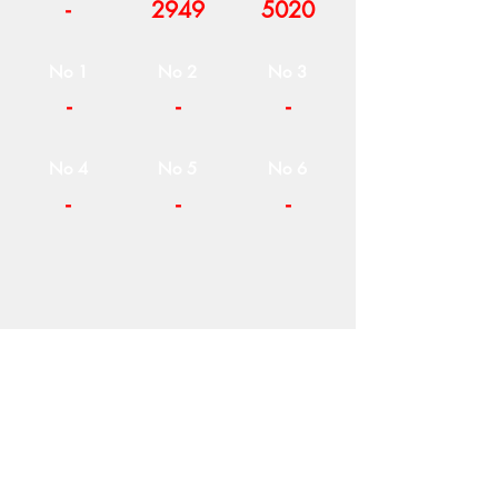
-
2949
5020
No 1
No 2
No 3
-
-
-
No 4
No 5
No 6
-
-
-
Η ΕΤΑΙΡΕΙΑ
ΟΡΟΙ ΧΡΗΣΗΣ
ΕΙΚΟΝΕΣ
Ν
ΑΠΟΛΕΟΝΤΟΣ ΖΕΡΒΑ 47,
43200 ΠΑΛΑΜΑΣ-ΚΑΡΔΙΤΣΑΣ
ΘΕΣΣΑΛΙΑ, ΕΛΛΑΔΑ
ΠΡΟΪΟΝΤΑ
TEL:
+30 2444023491
BLOG
(09
:00-18:00)