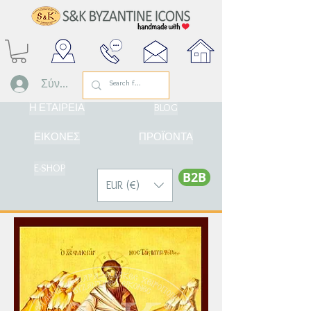
Σύνδεση
Η ΕΤΑΙΡΕΙΑ
BLOG
ΕΙΚΟΝΕΣ
ΠΡΟΪΟΝΤΑ
E-SHOP
Β2Β
EUR (€)