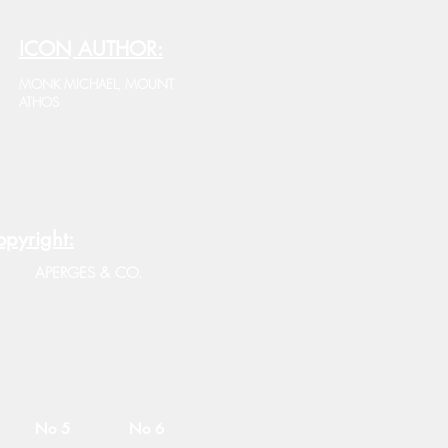
ICON AUTHOR:
MONK MICHAEL, MOUNT
ATHOS
pyright:
APERGES & CO.
No 5
No 6