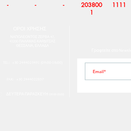
-
-
-
203800
1111
1
ΟΡΟΙ ΧΡΗΣΗΣ
Ν
ΑΠΟΛΕΟΝΤΟΣ ΖΕΡΒΑ 47,
43200 ΠΑΛΑΜΑΣ-ΚΑΡΔΙΤΣΑΣ
ΘΕΣΣΑΛΙΑ, ΕΛΛΑΔΑ
Γραφτείτε στο Newsl
TEL: +30 2444023491 (09:00-18:00)
FAX: +30 2444022857
ΔΕΥΤΕΡΑ-ΠΑΡΑΣΚΕΥΗ
(09:00-18:00)