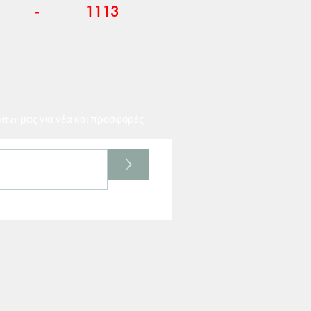
-
1113
etter μας για νέα και προσφορές
>