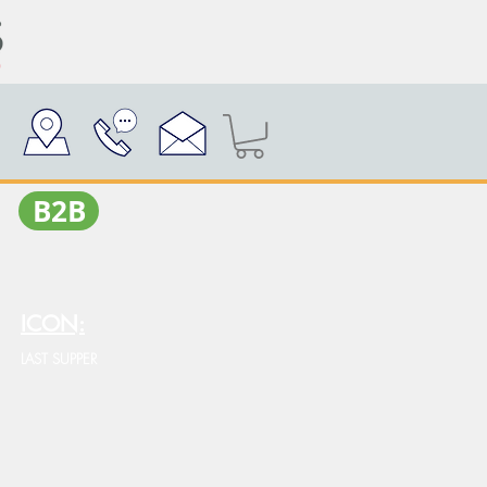
Β2Β
ICON:
LAST SUPPER