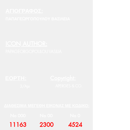
ΑΓΙΟΓΡΑΦΟΣ:
ΠΑΠΑΓΕΩΡΓΟΠΟΥΛΟΥ ΒΑΣΙΛΕΙΑ
ICON AUTHOR:
PAPAGEORGOPOULOU VASILIA
ΕΟΡΤΗ:
Copyright:
APERGES & CO.
3/Apr
ΔΙΑΘΕΣΙΜΑ ΜΕΓΕΘΗ ΕΙΚΟΝΑΣ ΜΕ ΚΩΔΙΚΟ:
No 000
No 00
No 0
11163
2300
4524