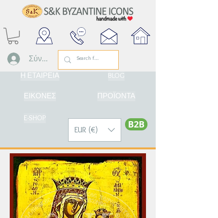
Σύνδεση
Η ΕΤΑΙΡΕΙΑ
BLOG
ΕΙΚΟΝΕΣ
ΠΡΟΪΟΝΤΑ
E-SHOP
Β2Β
EUR (€)