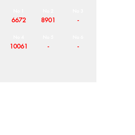
No 1
No 2
No 3
6672
8901
-
No 4
No 5
No 6
10061
-
-
Η ΕΤΑΙΡΕΙΑ
ΟΡΟΙ ΧΡΗΣΗΣ
ΕΙΚΟΝΕΣ
Ν
ΑΠΟΛΕΟΝΤΟΣ ΖΕΡΒΑ 47,
43200 ΠΑΛΑΜΑΣ-ΚΑΡΔΙΤΣΑΣ
ΘΕΣΣΑΛΙΑ, ΕΛΛΑΔΑ
ΠΡΟΪΟΝΤΑ
TEL:
+30 2444023491
BLOG
(09
:00-18:00)
E-SHOP
FAX:
+30 2444022857